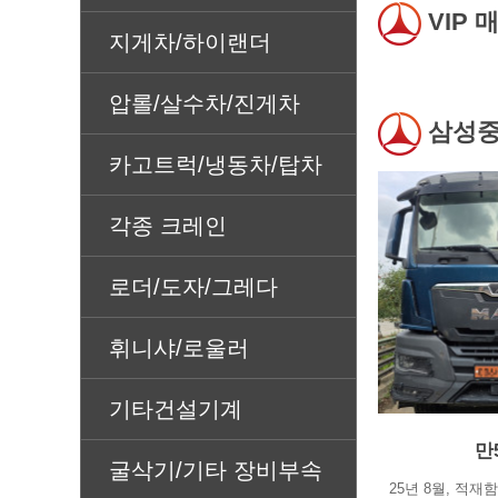
VIP 
지게차/하이랜더
압롤/살수차/진게차
삼성중
카고트럭/냉동차/탑차
각종 크레인
로더/도자/그레다
휘니샤/로울러
기타건설기계
만
굴삭기/기타 장비부속