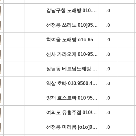
강남구청 노래방 010.9560.4285 강남구청역노래방 학동사거리노래방 삼성동노래방 도산공원노래방 시세문의
.0
선정릉 쓰리노 010]9560 4285 선정릉역쓰리노 대치동쓰리노 코엑스쓰리노 선릉동쓰리노 시세문의
.0
학여울 노래방 o1o 9560 4285 학여울역노래방 삼성동노래방 코엑스노래방 개포동노래방 시세문의
.0
신사 가라오케 010-9560-4285 신사역가라오케 압구정가라오케 가로수길가라오케 신사야구장 추천
.0
상남동 베트남노래방 [o1o]4493-4285 용호동베트남노래방 팔용동베트남노래방 명서동베트남노래방 중앙동베트남노래방 시세문의
.0
역삼 호빠 010.9560.4285 역삼역호빠 대치동호빠 선릉동호빠 언주동호빠 추천
.0
양재 호스트빠 010 9560 4285 양재역호스트빠 양재화훼호스트빠 내곡동호스트빠 서초동호스트빠 시세문의
.0
여의도 유흥주점 010/9560/4285 여의도역유흥주점 여의도한강유흥주점 여의도하이퍼블릭 여의도셔츠룸 평일문의
.0
선정릉 미러룸 [o1o]9560-4285 선정릉역미러룸 테헤란로미러룸 삼성동미러룸 역삼동미러룸 시세문의
.0