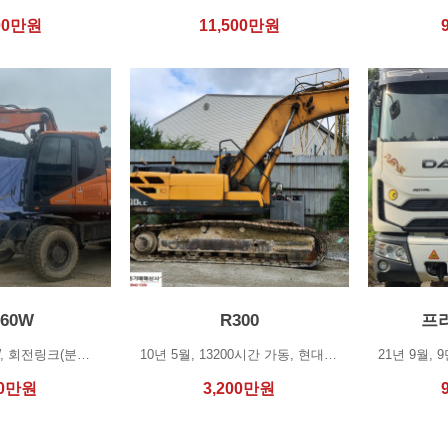
00
만원
11,500
만원
160W
R300
프
19년 10월, 160W, 회전링크(분리해서 판매 가능)/코끼리 집게 포함, 12900시간…
10년 5월, 13200시간 가동, 현대엔진, 상태 양호☆ 연락처 : 010 5842 12…
0
만원
3,200
만원