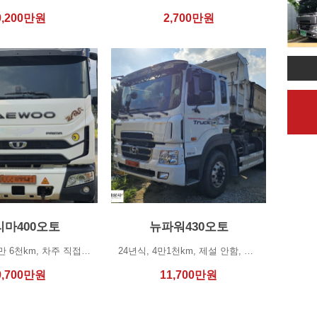
9,200
만원
2,700
만원
리마400오토
뉴파워430오토
21년 9월, 9만 6천km, 차주 직접 운행, 제설 안함, 오토미션, 하독스 보강,&nb…
24년식, 4만1천km, 제설 안함, 오토미션, 하독스 보강, 상태 특☆ 연락처 : 010…
9,700
만원
11,700
만원