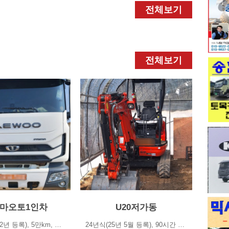
전체보기
전체보기
마오토1인차
U20저가동
21년 12월(22년 등록), 5만km, 하독스 보강, 제설 안함, 1인 차주, 상태 양호…
24년식(25년 5월 등록), 90시간 사용, 코끼리 집게, 대/중/소/채버켓 포함☆ 연락…