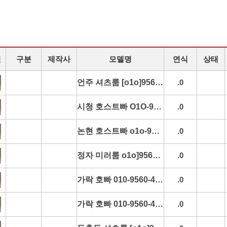
진
구분
제작사
모델명
연식
상태
언주 셔츠룸 [o1o]9560-4285 언주역셔츠룸 역삼셔츠룸 논현셔츠룸 언주풀싸 추천
.0
시청 호스트빠 O1O-9560-4285 시청역호스트빠 명동호스트빠 무교동호스트빠 정동호스트빠 초이스정보
.0
논현 호스트빠 o1o-9560-4285 논현역호스트빠 학동동호스트빠 신사동호스트빠 논현로호스트빠 추천
.0
정자 미러룸 o1o]9560]4285 정자역미러룸 서현미러룸 분당미러룸 정자가라오케 추천
.0
가락 호빠 010-9560-4285 가락역호빠 가락시장호빠 석촌동호빠 송파구호빠 실시간문의
.0
가락 호빠 010-9560-4285 가락역호빠 가락시장호빠 석촌동호빠 송파구호빠 실시간문의
.0