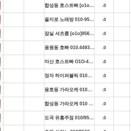
합성동 호스트빠 [o1o]4493-4285 용호동호스트빠 팔용동호스트빠 명서동호스트빠 중앙동호스트빠 할인문의
.0
을지로 노래방 010·9560·4285 을지로역노래방 을지로입구노래방 명동노래방 종로노래방 예약문의
.0
잠실 셔츠룸 [o1o]9560-4285 잠실역셔츠룸 잠실동셔츠룸 석촌호수셔츠룸 방이동셔츠룸 평일문의
.0
용원동 호빠 010.4493.4285 명서동호빠 중앙동호빠 석동호빠 합성동호빠 할인문의
.0
마산 호스트빠 O1O-4493-4285 명서동호스트빠 중앙동호스트빠 석동호스트빠 용원동호스트빠 추천
.0
정자 하이퍼블릭 010_9560_4285 정자역하이퍼블릭 서현하이퍼블릭 분당하이퍼블릭 정자미러룸 초이스정보
.0
용호동 가라오케 010_4493_4285 용원동가라오케 합성동가라오케 상남동가라오케 봉곡동가라오케 할인문의
.0
합성동 가라오케 010 4493 4285 명서동가라오케 중앙동가라오케 석동가라오케 용원동가라오케 예약문의
.0
도곡 유흥주점 010/9560/4285 도곡역유흥주점 양재유흥주점 대치유흥주점 도곡가라오케 초이스정보
.0