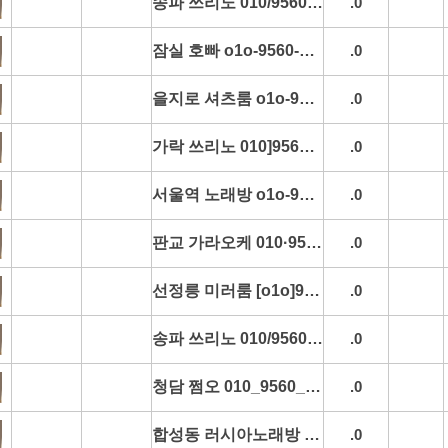
송파 쓰리노 010/9560/4285 송파역쓰리노 가락시장쓰리노 송파동쓰리노 잠실동쓰리노 실시간문의
.0
잠실 호빠 o1o-9560-4285 잠실역호빠 잠실동호빠 석촌호수호빠 방이동호빠 추천
.0
을지로 셔츠룸 o1o-9560-4285 을지로역셔츠룸 을지로입구셔츠룸 명동셔츠룸 종로셔츠룸 초이스정보
.0
가락 쓰리노 010]9560]4285 가락역쓰리노 가락동쓰리노 문정동쓰리노 송파동쓰리노 예약문의
.0
서울역 노래방 o1o-9560-4285 서울역노래방 후암동노래방 남대문시장노래방 회현동노래방 평일문의
.0
판교 가라오케 010·9560·4285 판교역가라오케 분당가라오케 정자가라오케 판교미러룸 초이스정보
.0
선정릉 미러룸 [o1o]9560-4285 선정릉역미러룸 테헤란로미러룸 삼성동미러룸 역삼동미러룸 시세문의
.0
송파 쓰리노 010/9560/4285 송파역쓰리노 가락시장쓰리노 송파동쓰리노 잠실동쓰리노 실시간문의
.0
청담 쩜오 010_9560_4285 청담역쩜오 논현동쩜오 가로수길쩜오 청담동쩜오 위치안내
.0
합성동 러시아노래방 O1O 4493 4285 용호동러시아노래방 팔용동러시아노래방 명서동러시아노래방 중앙동러시아노래방 실시간문의
.0