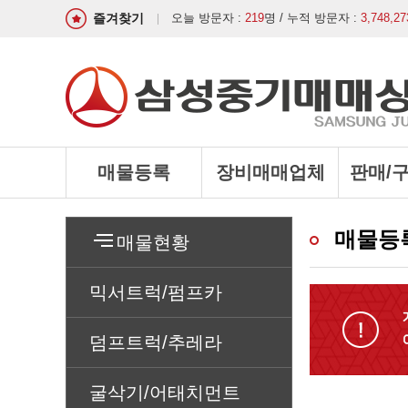
즐겨찾기
오늘 방문자 :
219
명 / 누적 방문자 :
3,748,27
매물등록
장비매매업체
판매/
매물등
매물현황
믹서트럭/펌프카
덤프트럭/추레라
굴삭기/어태치먼트