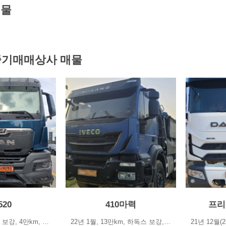
매물
기매매상사 매물
520
410마력
프리
25년 8월, 적재함 보강, 4만km, 무사고, 상태 특010 4966 1233(삼성중기)…
22년 1월, 13만km, 하독스 보강, 제설X☆ 연락처 : 010 5842 1233(삼성…