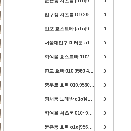
둔촌동 셔츠룸 [o1o]9560-4285 둔촌동역셔츠룸 강동구셔츠룸 올림픽공원셔츠룸 천호동셔츠룸 추천
.0
압구정 셔츠룸 O1O-9560-4285 압구정역셔츠룸 압구정로데오셔츠룸 학동동셔츠룸 논현동셔츠룸 평일문의
.0
반포 호스트빠 [o1o]9560-4285 반포역호스트빠 반포한강호스트빠 센트럴시티호스트빠 고속터미널호스트빠 시세문의
.0
서울대입구 미러룸 o1o 9560 4285 서울대입구역미러룸 관악구미러룸 보라매미러룸 낙성대미러룸 시세문의
.0
학여울 호스트빠 010/9560/4285 학여울역호스트빠 대치동호스트빠 도곡동호스트빠 삼성동호스트빠 추천
.0
판교 호빠 010 9560 4285 판교역호빠 분당호빠 정자호빠 판교가라오케 실시간문의
.0
충무로 호빠 010.9560.4285 충무로역호빠 을지로호빠 동대문호빠 남산호빠 예약문의
.0
명서동 노래방 o1o]4493.4285 중앙동노래방 석동노래방 용원동노래방 합성동노래방 추천
.0
학여울 셔츠룸 010~9560~4285 학여울역셔츠룸 도곡동셔츠룸 삼성동셔츠룸 코엑스셔츠룸 초이스정보
.0
둔촌동 호빠 o1o]9560]4285 둔촌동역호빠 천호동호빠 강일동호빠 올림픽대로호빠 실시간문의
.0