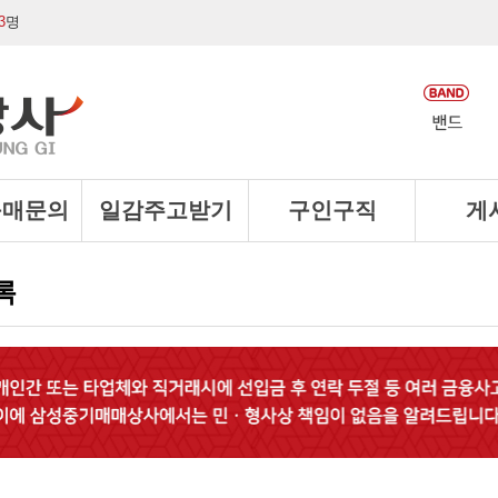
3
명
구매문의
일감주고받기
구인구직
게
록