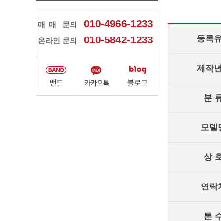
010-4966-1233
매매
문의
등록
010-5842-1233
온라인 문의
제작
분 
모델
상 
연락
톤 