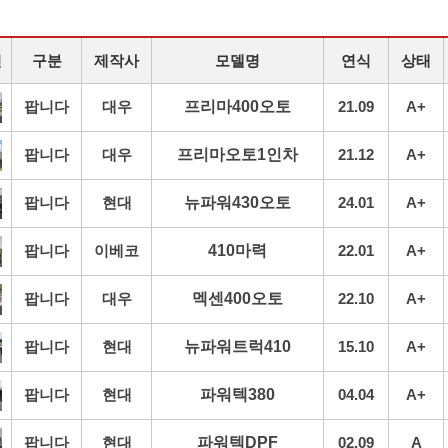
진
구분
제작사
모델명
연식
상태
팝니다
대우
프리마400오토
21.09
A+
팝니다
대우
프리마오토1인차
21.12
A+
팝니다
현대
뉴파워430오토
24.01
A+
팝니다
이베코
410마력
22.01
A+
팝니다
대우
멕센400오토
22.10
A+
팝니다
현대
뉴파워트럭410
15.10
A+
팝니다
현대
파워텍380
04.04
A+
팝니다
현대
파워텍DPF
02.09
A