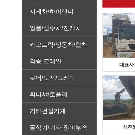
지게차/하이랜더
압롤/살수차/진게차
카고트럭/냉동차/탑차
각종 크레인
대표사
로더/도자/그레다
휘니샤/로울러
기타건설기계
굴삭기/기타 장비부속
사진