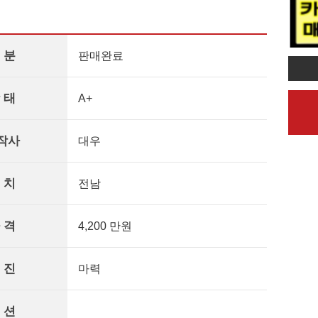
 분
판매완료
 태
A+
작사
대우
 치
전남
 격
4,200 만원
 진
마력
 션