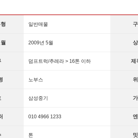
유형
구
일반매물
년월
상
2009년 5월
류
제
덤프트럭/추레라 > 16톤 이하
명
위
노부스
호
가
삼성중기
처
엔
010 4966 1233
수
밋
톤