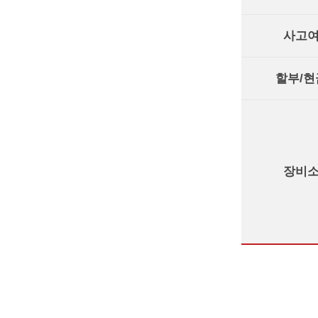
사고
할부/현
장비