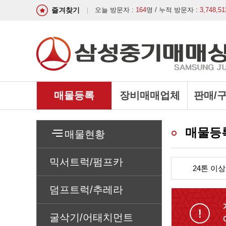
즐겨찾기
오늘 방문자 :
164
명 / 누적 방문자 :
3,748,51
매물등록
장비매매업체
판매/
매물등
매물현황
믹서트럭/펌프카
24톤 이상
덤프트럭/추레라
굴삭기/어태치먼트