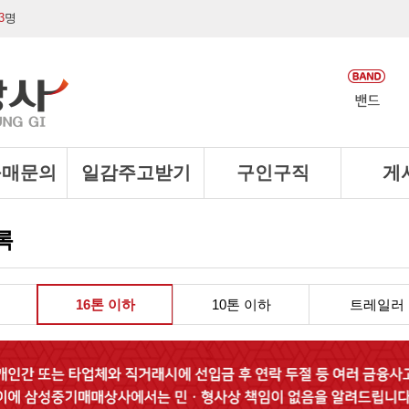
3
명
구매문의
일감주고받기
구인구직
게
록
16톤 이하
10톤 이하
트레일러