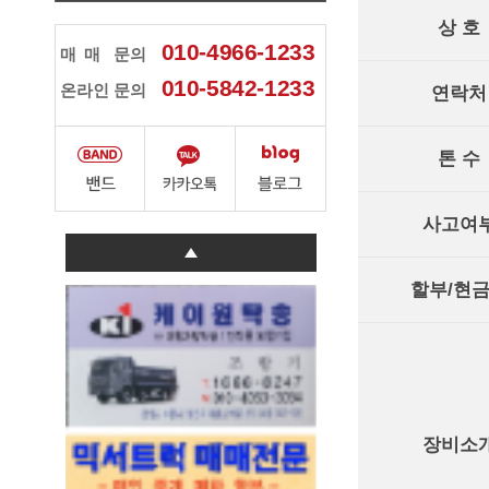
상 호
010-4966-1233
매매
문의
010-5842-1233
온라인 문의
연락처
톤 수
사고여
할부/현
장비소