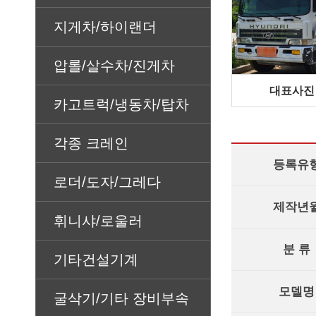
지게차/하이랜더
압롤/살수차/진게차
대표사진
카고트럭/냉동차/탑차
각종 크레인
등록유
로더/도자/그레다
제작년
휘니샤/로울러
분 류
기타건설기계
모델명
굴삭기/기타 장비부속