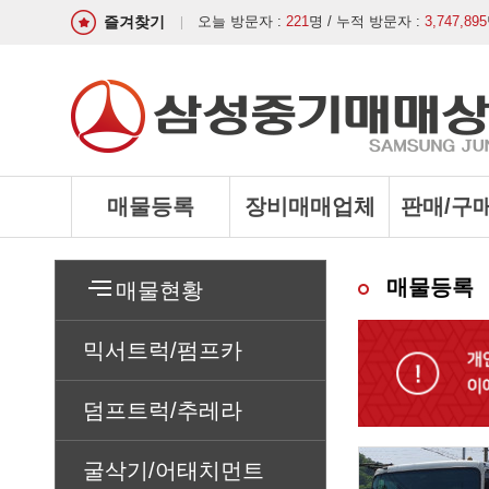
즐겨찾기
오늘 방문자 :
221
명 / 누적 방문자 :
3,747,895
매물등록
장비매매업체
판매/구
매물등록
매물현황
믹서트럭/펌프카
덤프트럭/추레라
굴삭기/어태치먼트