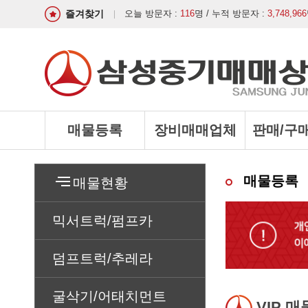
즐겨찾기
오늘 방문자 :
116
명 / 누적 방문자 :
3,748,966
매물등록
장비매매업체
판매/구
매물등록
매물현황
믹서트럭/펌프카
덤프트럭/추레라
굴삭기/어태치먼트
VIP 매