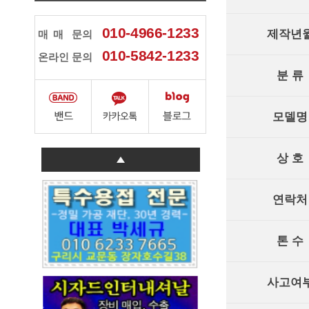
010-4966-1233
제작년
매매
문의
010-5842-1233
온라인 문의
분 류
모델명
상 호
연락처
톤 수
사고여