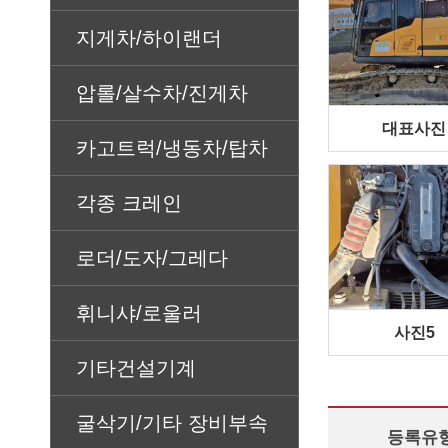
지게차/하이랜더
압롤/살수차/진게차
대표사진
카고트럭/냉동차/탑차
각종 크레인
로더/도자/그레다
휘니샤/로울러
사진5
기타건설기계
굴삭기/기타 장비부속
등록유