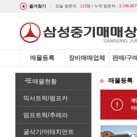
즐겨찾기
오늘 방문자 :
113
명 / 누적 방문자 :
3,748,957
매물등록
장비매매업체
판매/구
매물등록
매물현황
믹서트럭/펌프카
덤프트럭/추레라
굴삭기/어태치먼트