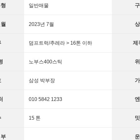
유형
구
일반매물
년월
상
2023년 7월
류
제
덤프트럭/추레라 > 16톤 이하
명
위
노부스400스틱
호
가
삼성 박부장
처
엔
010 5842 1233
수
밋
15 톤
여부
운