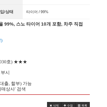
입/상태
타이어 / 99%
 올 99%, 스노 타이어 10개 포함, 차주 직접
)
030호) ★★★
정부시
출, 할부) 가능
매매상사' 검색
삭제
수정
목록