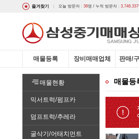
즐겨찾기
오늘 방문자 :
38
명 / 누적 방문자 :
3,748,337
매물등록
장비매매업체
판매/
매물등
매물현황
믹서트럭/펌프카
덤프트럭/추레라
굴삭기/어태치먼트