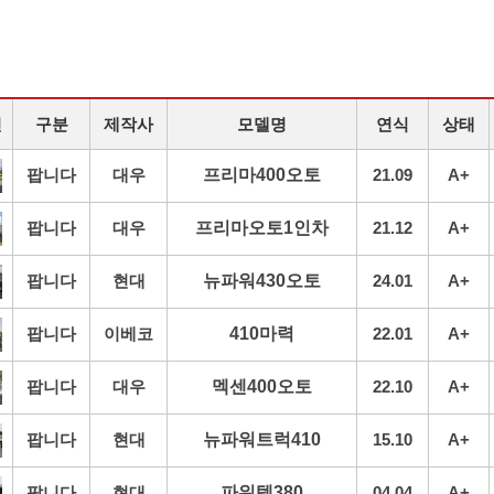
진
구분
제작사
모델명
연식
상태
팝니다
대우
프리마400오토
21.09
A+
팝니다
대우
프리마오토1인차
21.12
A+
팝니다
현대
뉴파워430오토
24.01
A+
팝니다
이베코
410마력
22.01
A+
팝니다
대우
멕센400오토
22.10
A+
팝니다
현대
뉴파워트럭410
15.10
A+
팝니다
현대
파워텍380
04.04
A+