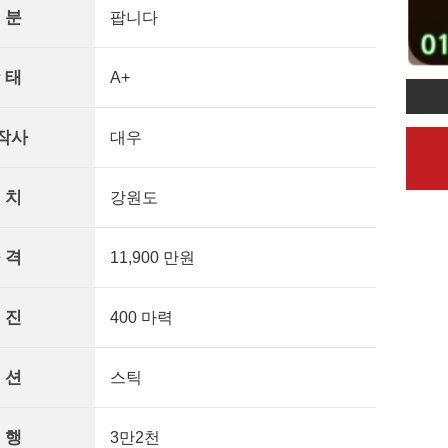
 분
팝니다
 태
A+
작사
대우
 치
강원도
 격
11,900 만원
 진
400 마력
 션
스틱
 행
3만2천