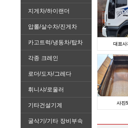
지게차/하이랜더
압롤/살수차/진게차
카고트럭/냉동차/탑차
대표사
각종 크레인
로더/도자/그레다
휘니샤/로울러
사진
기타건설기계
굴삭기/기타 장비부속