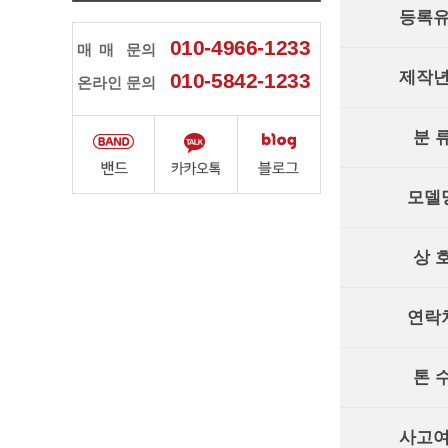
등록
010-4966-1233
매매
문의
제작
010-5842-1233
온라인 문의
분 
모델
상 
연락
톤 
사고