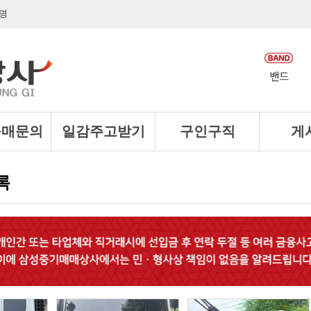
명
구매문의
일감주고받기
구인구직
게
록