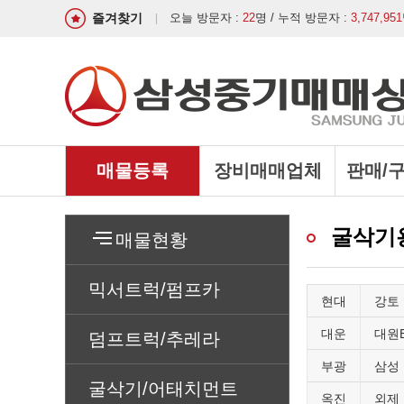
즐겨찾기
오늘 방문자 :
22
명 / 누적 방문자 :
3,747,951
매물등록
장비매매업체
판매/
굴삭기
매물현황
믹서트럭/펌프카
현대
강토
대운
대원
덤프트럭/추레라
부광
삼성
굴삭기/어태치먼트
옥진
외제