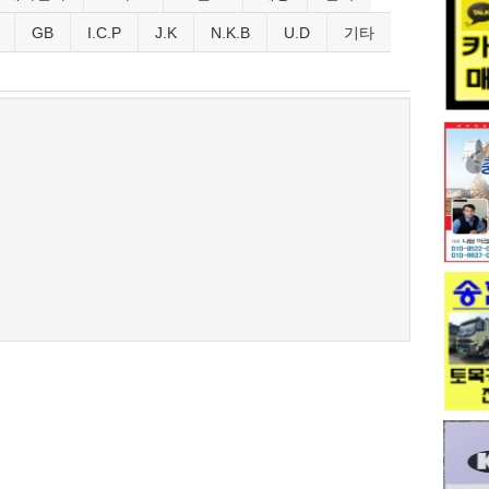
GB
I.C.P
J.K
N.K.B
U.D
기타