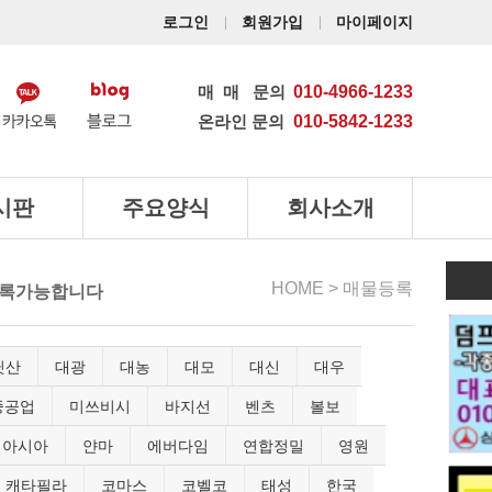
로그인
회원가입
마이페이지
매매
문의
010-4966-1233
온라인 문의
010-5842-1233
시판
주요양식
회사소개
HOME >
매물등록
 등록가능합니다
닛산
대광
대농
대모
대신
대우
중공업
미쓰비시
바지선
벤츠
볼보
아시아
얀마
에버다임
연합정밀
영원
캐타필라
코마스
코벨코
태성
한국