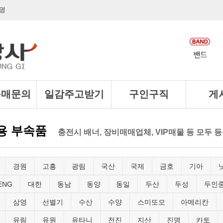
명
구매문의
일감주고받기
구인구직
게
용 부속품
충전시 배너, 장비매매업체, VIP매물 등 모두
경원
고흥
광림
국산
국제
금호
기아
ENG
대한
동남
동양
동일
두산
두성
두인
삼영
선별기
수산
수양
스미또모
아메리칸
유림
유원
유타니
전진
지산
진명
카토