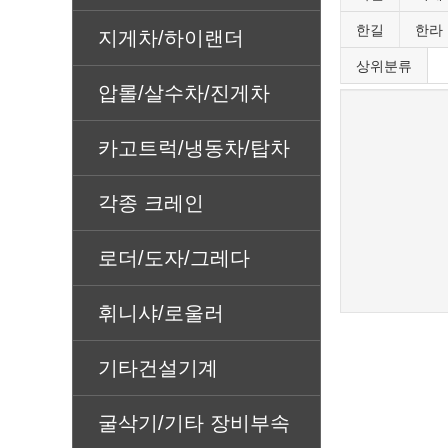
한길
한라
지게차/하이랜더
상위분류
압롤/살수차/진게차
카고트럭/냉동차/탑차
각종 크레인
로더/도자/그레다
휘니샤/로울러
기타건설기계
굴삭기/기타 장비부속