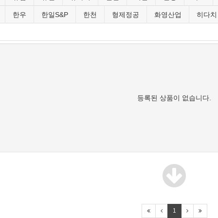
한우
한일S&P
한천
형제정공
화영산업
히다치
등록된 상품이 없습니다.
1