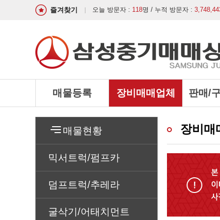
즐겨찾기
오늘 방문자 :
118
명 / 누적 방문자 :
3,748,44
매물등록
장비매매업체
판매/
장비매
매물현황
믹서트럭/펌프카
덤프트럭/추레라
굴삭기/어태치먼트