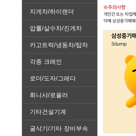
지게차/하이랜더
압롤/살수차/진게차
카고트럭/냉동차/탑차
각종 크레인
로더/도자/그레다
휘니샤/로울러
기타건설기계
굴삭기/기타 장비부속