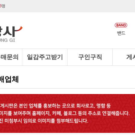
3
명
구매문의
일감주고받기
구인구직
게
매업체