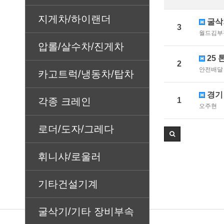
지게차/하이랜더
굴삭
3
월드김부
압롤/살수차/진게차
25 
2
안전배달
카고트럭/냉동차/탑차
경기
1
각종 크레인
오주현
로더/도자/그레다
휘니샤/로울러
기타건설기계
굴삭기/기타 장비부속