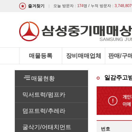
즐겨찾기
오늘 방문자 :
174
명 / 누적 방문자 :
3,748,807
매물등록
장비매매업체
판매/구
일감주고
매물현황
믹서트럭/펌프카
덤프트럭/추레라
굴삭기/어태치먼트
번호