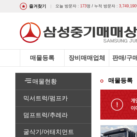
즐겨찾기
오늘 방문자 :
173
명 / 누적 방문자 :
3,749,190
매물등록
장비매매업체
판매/구
매물등록
매물현황
믹서트럭/펌프카
덤프트럭/추레라
굴삭기/어태치먼트