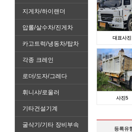
지게차/하이랜더
압롤/살수차/진게차
대표사진
카고트럭/냉동차/탑차
각종 크레인
로더/도자/그레다
휘니샤/로울러
사진5
기타건설기계
굴삭기/기타 장비부속
등록유