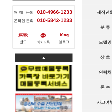
010-4966-1233
제작년
매매
문의
010-5842-1233
온라인 문의
분 류
모델명
상 호
연락처
톤 수
사고여