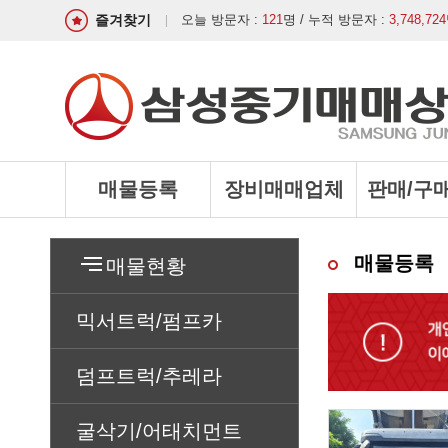
즐겨찾기
오늘 방문자 :
121
명 / 누적 방문자 :
3,748,724
매물등록
장비매매업체
판매/구
매물등록
매물현황
믹서트럭/펌프카
덤프트럭/추레라
굴삭기/어태치먼트