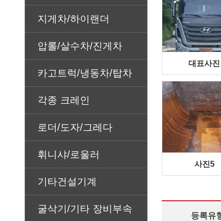
지게차/하이랜더
압롤/살수차/진게차
대표사진
카고트럭/냉동차/탑차
각종 크레인
로더/도자/그레다
휘니샤/로울러
사진5
기타건설기계
굴삭기/기타 장비부속
등록유