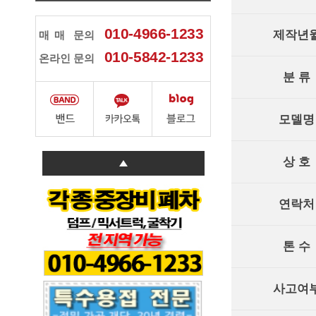
010-4966-1233
제작년
매매
문의
010-5842-1233
온라인 문의
분 류
모델명
상 호
연락처
톤 수
사고여