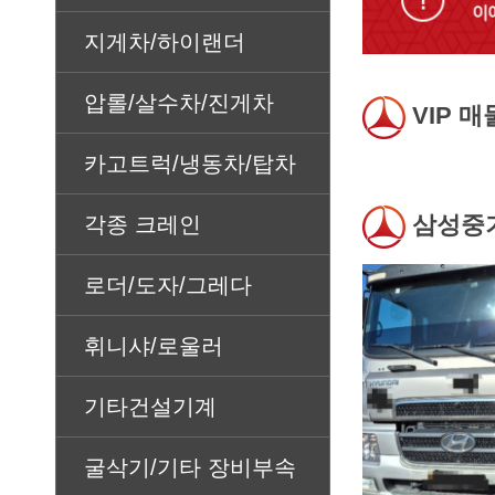
지게차/하이랜더
압롤/살수차/진게차
VIP 매
카고트럭/냉동차/탑차
삼성중
각종 크레인
로더/도자/그레다
휘니샤/로울러
기타건설기계
굴삭기/기타 장비부속