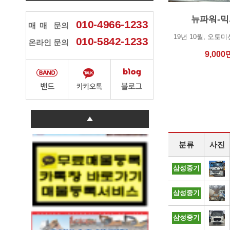
뉴파워-
010-4966-1233
매매
문의
010-5842-1233
온라인 문의
9,000
분류
사진
삼성중기
삼성중기
삼성중기