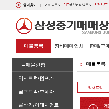
즐겨찾기
오늘 방문자 :
217
명 / 누적 방문자 :
3,748,271
매물등록
장비매매업체
판매/구
매물등록
매물현황
믹서트럭/펌프카
믹서트럭
덤프트럭/추레라
굴삭기/어태치먼트