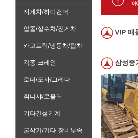
지게차/하이랜더
압롤/살수차/진게차
VIP 매
카고트럭/냉동차/탑차
삼성중
각종 크레인
로더/도자/그레다
휘니샤/로울러
기타건설기계
굴삭기/기타 장비부속