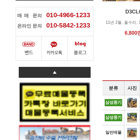
D3CL
010-4966-1233
매매
문의
010-5842-1233
온라인 문의
6,800
분류
사진
삼성중기
삼성중기
일반매물