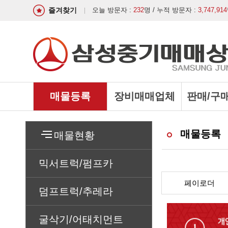
즐겨찾기
오늘 방문자 :
232
명 / 누적 방문자 :
3,747,914
매물등록
장비매매업체
판매/구
매물등록
매물현황
믹서트럭/펌프카
페이로더
덤프트럭/추레라
굴삭기/어태치먼트