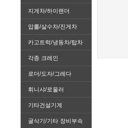
지게차/하이랜더
압롤/살수차/진게차
카고트럭/냉동차/탑차
각종 크레인
로더/도자/그레다
휘니샤/로울러
기타건설기계
굴삭기/기타 장비부속