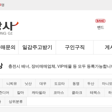
4
명
구매문의
일감주고받기
구인구직
게
상
충전시 배너, 장비매매업체, VIP매물 등 모두 등록가능합니
니찌유
닛산
대우
도요타
동명
두산
마니
죤디어
칼마
캐타필라
코마스
클라크
테렉스
하
타
상위분류