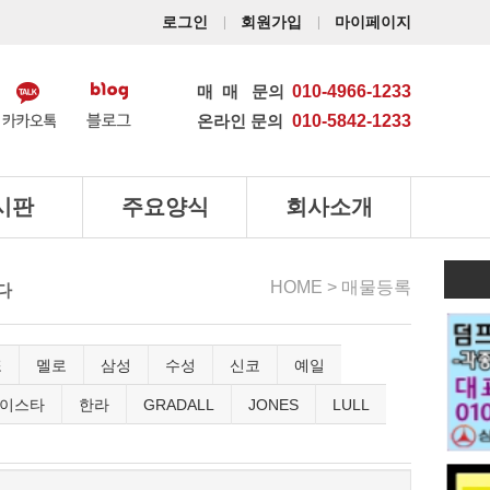
로그인
회원가입
마이페이지
매매
문의
010-4966-1233
온라인 문의
010-5842-1233
시판
주요양식
회사소개
HOME >
매물등록
다
또
멜로
삼성
수성
신코
예일
이스타
한라
GRADALL
JONES
LULL