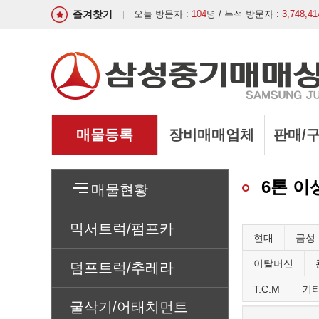
즐겨찾기
오늘 방문자 :
104
명 / 누적 방문자 :
3,748,41
매물등록
장비매매업체
판매/
6톤 이
매물현황
믹서트럭/펌프카
현대
금성
이탈머신
덤프트럭/추레라
T.C.M
기
굴삭기/어태치먼트