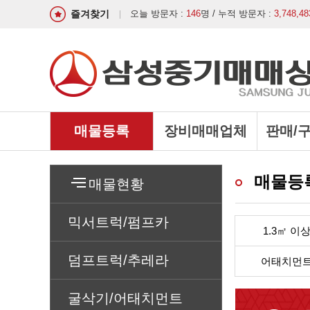
즐겨찾기
오늘 방문자 :
146
명 / 누적 방문자 :
3,748,48
매물등록
장비매매업체
판매/
매물등
매물현황
믹서트럭/펌프카
1.3㎡ 이
덤프트럭/추레라
어태치먼
굴삭기/어태치먼트