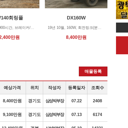
W140회링풀
DX160W
22년 7월, 4900시간, 브레이커/채버켓/쪽버켓/리퍼/지게발 포함 판매(신품 구입후 2…
19년 10월, 160W, 회전링크(분리해서 판매 가능)/코끼리 집게 포함, 12900시간…
2,400
만원
8,400
만원
매물등록
예상가격
위치
작성자
등록일자
조회수
8,400만원
경기도
삼성박부장
07.22
2408
9,100만원
경기도
삼성박부장
07.13
6174