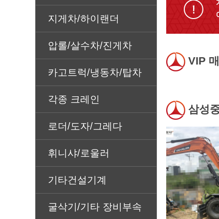
지게차/하이랜더
압롤/살수차/진게차
VIP 
카고트럭/냉동차/탑차
각종 크레인
삼성중
로더/도자/그레다
휘니샤/로울러
기타건설기계
굴삭기/기타 장비부속