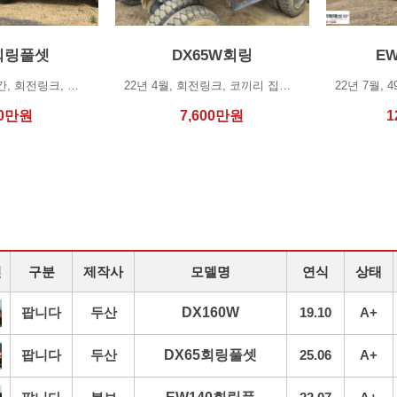
5회링풀셋
DX65W회링
E
25년 6월, 180시간, 회전링크, 브레이커, 대버켓, 쪽버켓, 리퍼☆ 연락처 : 010…
22년 4월, 회전링크, 코끼리 집게, 2900시간, 상태 양호010 4966 1233(삼…
0
만원
7,600
만원
1
진
구분
제작사
모델명
연식
상태
팝니다
두산
DX160W
19.10
A+
팝니다
두산
DX65회링풀셋
25.06
A+