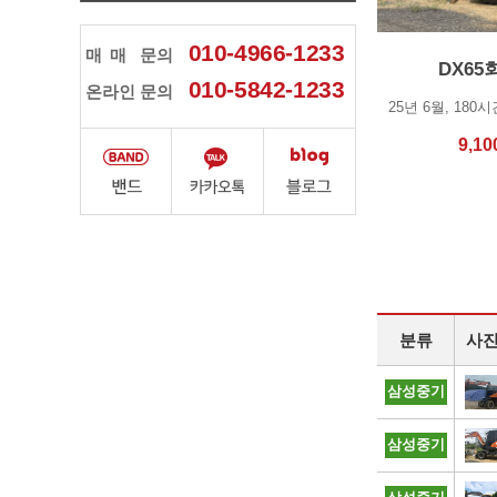
010-4966-1233
매매
문의
DX6
010-5842-1233
온라인 문의
9,10
분류
사
삼성중기
삼성중기