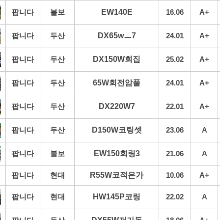
팝니다
볼보
EW140E
16.06
A+
팝니다
두산
DX65wㅡ7
24.01
A+
팝니다
두산
DX150W회집
25.02
A+
팝니다
두산
65W회전암풀
24.01
A+
팝니다
두산
DX220W7
22.01
A+
팝니다
두산
D150W코링셋
23.06
A
팝니다
볼보
EW150회링3
21.06
A
팝니다
현대
R55W코적은가
10.06
A+
팝니다
현대
HW145P코링
22.02
A