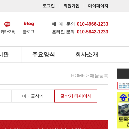
로그인
회원가입
마이페이지
매매
문의
010-4966-1233
온라인 문의
010-5842-1233
시판
주요양식
회사소개
HOME > 매물등록
미니굴삭기
굴삭기 타이어식