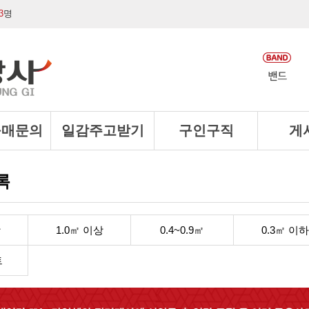
3
명
구매문의
일감주고받기
구인구직
게
록
상
1.0㎡ 이상
0.4~0.9㎡
0.3㎡ 이하
트