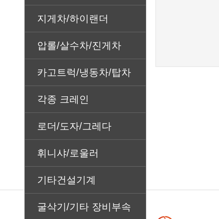
지게차/하이랜더
압롤/살수차/진게차
카고트럭/냉동차/탑차
각종 크레인
로더/도자/그레다
휘니샤/로울러
기타건설기계
굴삭기/기타 장비부속