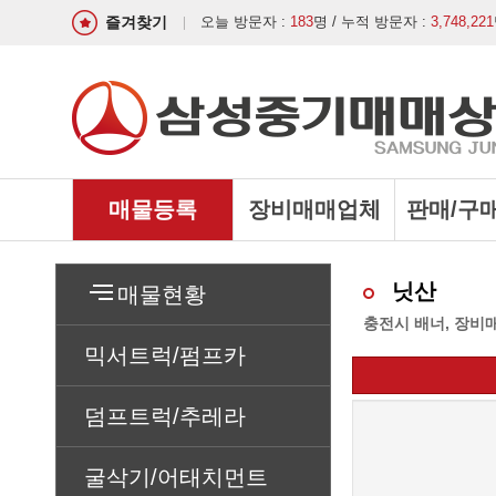
즐겨찾기
오늘 방문자 :
183
명 / 누적 방문자 :
3,748,221
매물등록
장비매매업체
판매/구
닛산
매물현황
충전시 배너, 장비
믹서트럭/펌프카
덤프트럭/추레라
굴삭기/어태치먼트